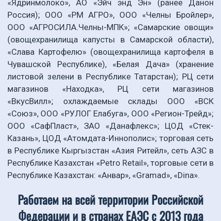
«Ядринмолоко», АО «Эйч энд Эн» (ранее Данон
Россия); ООО «РМ АГРО», ООО «Челны Бройлер»,
ООО «АГРОСИЛА.Челны-МПК»; «Самарские овощи»
(овощехранилища капусты в Самарской области),
«Слава Картофелю» (овощехранилища картофеля в
Чувашской Республике), «Белая Дача» (хранение
листовой зелени в Республике Татарстан); РЦ сети
магазинов «Находка», РЦ сети магазинов
«ВкусВилл»; охлаждаемые склады ООО «ВСК
«Союз», ООО «РУЛОГ Елабуга», ООО «Регион-Трейд»;
ООО «СафПласт», ЗАО «Данафлекс»; ЦОД «Стек-
Казань», ЦОД «Атомдата-Иннополис»; торговая сеть
в Республике Кыргызстан «Азия Ритейл», сеть АЗС в
Республике Казахстан «Petro Retail», торговые сети в
Республике Казахстан: «Анвар», «Gramad», «Dina».
Работаем на всей территории Российской
Федерации и в странах ЕАЭС с 2013 года